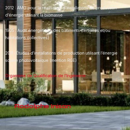
2012 : AMO pour la réalisation d’installations de production
d’énergie utilisant la biomasse
1905 : Audit énergétique des bâtiments (tertiaires et/ou
habitations collectives)
2011 : Études d’installations de production utilisant l’énergie
solaire photovoltaïque (mention RGE)
Organisme de Qualification de l’Ingénierie
Rodolphe Inisan